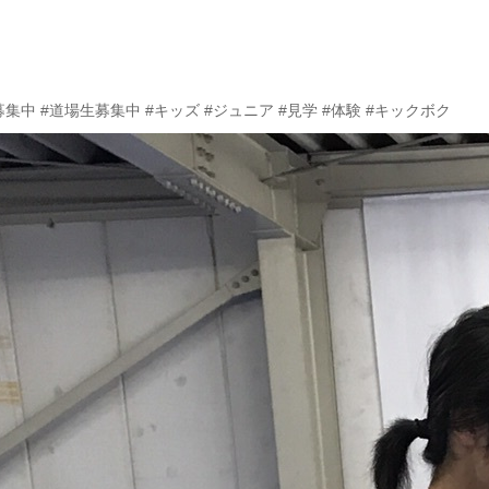
募集中 #道場生募集中 #キッズ #ジュニア #見学 #体験 #キックボク