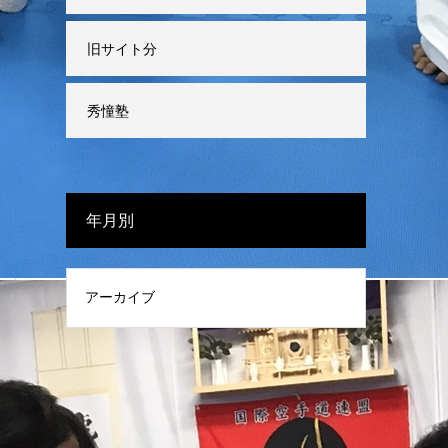
旧サイト分
秀憧塾
年月別