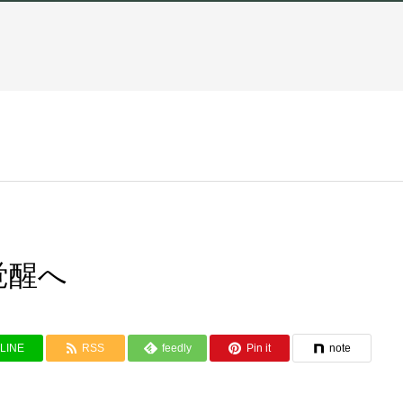
覚醒へ
LINE
RSS
feedly
Pin it
note