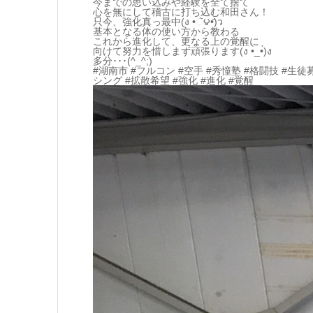
今までの思い込みや経験を全て捨て
心を無にして稽古に打ち込む和田さん！
只今、強化真っ最中(ง •ૅ౪•᷄)ว
基本となる体の使い方から教わる
これから進化して、更なる上の覚醒に
向けて努力を惜しまず頑張ります(ง •̀_•́)ง
多分･･･(^_^;)
#湖南市 #フルコン #空手 #秀憧塾 #格闘技 #生徒
シング #拡散希望 #強化 #進化 #覚醒