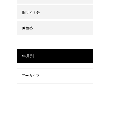
旧サイト分
秀憧塾
年月別