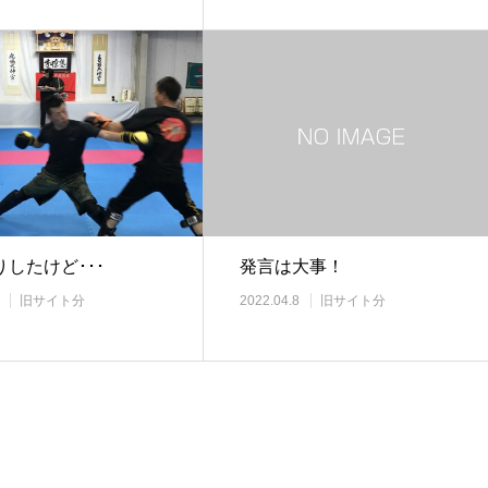
したけど･･･
発言は大事！
旧サイト分
2022.04.8
旧サイト分