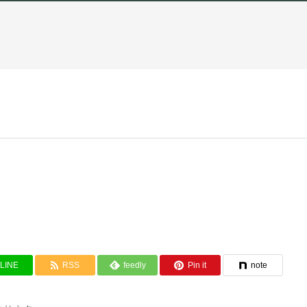
LINE
RSS
feedly
Pin it
note