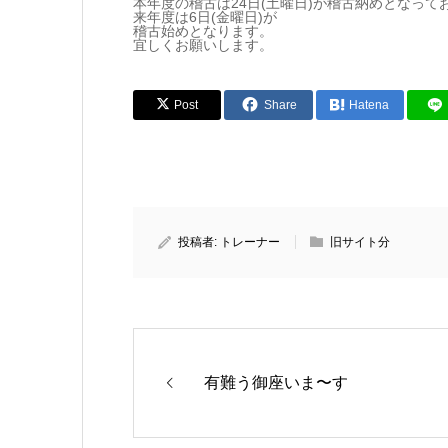
本年度の稽古は24日(土曜日)が稽古納めとなって
来年度は6日(金曜日)が
稽古始めとなります。
宜しくお願いします。
Post
Share
Hatena
投稿者:
トレーナー
旧サイト分
有難う御座いま〜す