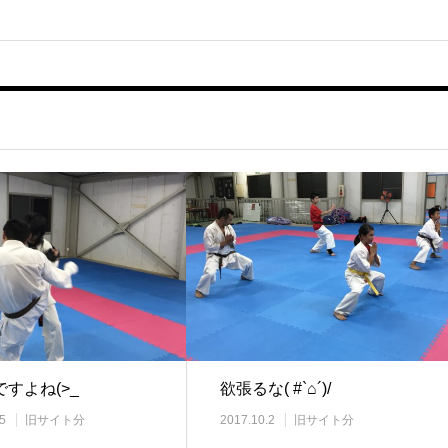
すよね(>_
欲張るな( #`⌂´)/
5
旧サイト分
2017.10.2
旧サイト分