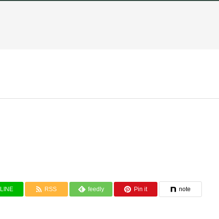
LINE
RSS
feedly
Pin it
note