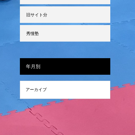
旧サイト分
秀憧塾
年月別