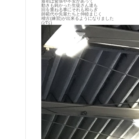
最初は緊張や不安があって
動きも鈍かった生徒さん達も
回を重ねる事にそれも和らぎ
師範代や先輩たちと仲睦まじく
稽古(練習)が出来るようになりました
(≧∇≦)