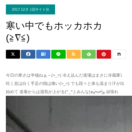
2017.12.9
旧サイト分
寒い中でもホッカホカ
(≧∇≦)
今日の寒さは半端ねぁ～(>_<) 冷え込んだ道場はまさに冷蔵庫⤵
吐く息は白く手足の指は痛い(>_<) でも段々と体も温まり汗が出
始めて 道着からは湯気が上がる(^_^;) みんな(๑و•̀ω•́)و 頑張れ