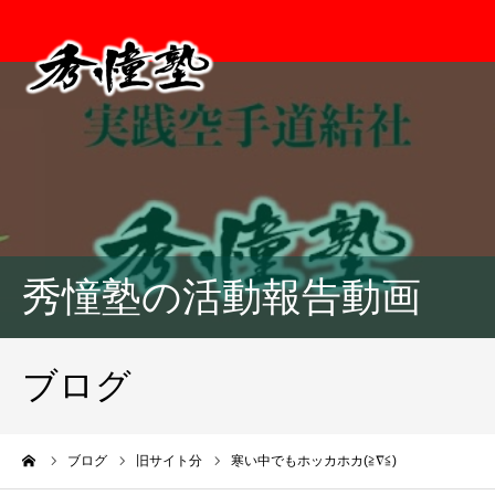
秀憧塾の活動報告動画
ブログ
ーム
ブログ
旧サイト分
寒い中でもホッカホカ(≧∇≦)