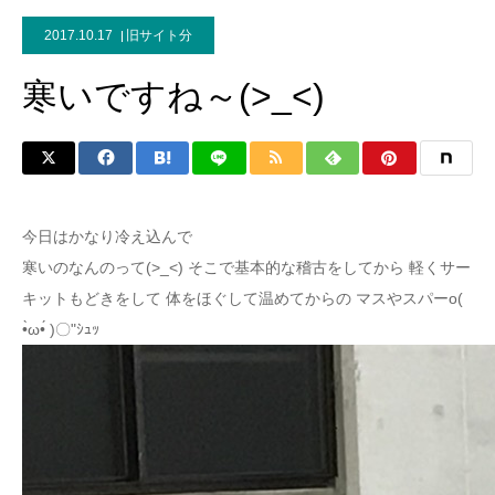
2017.10.17
旧サイト分
寒いですね～(>_<)
今日はかなり冷え込んで
寒いのなんのって(>_<) そこで基本的な稽古をしてから 軽くサー
キットもどきをして 体をほぐして温めてからの マスやスパーo(
•̀ω•́ )〇"ｼｭｯ