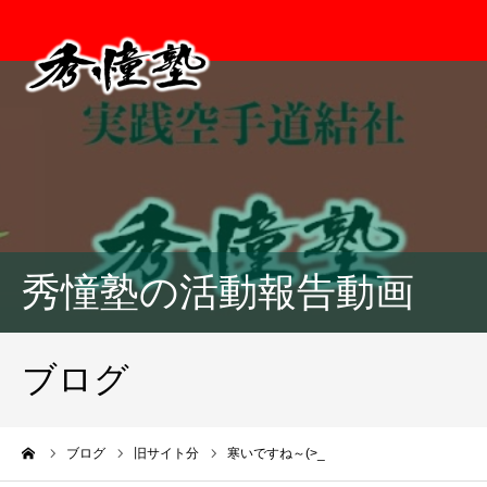
秀憧塾の活動報告動画
ブログ
ーム
ブログ
旧サイト分
寒いですね～(>_