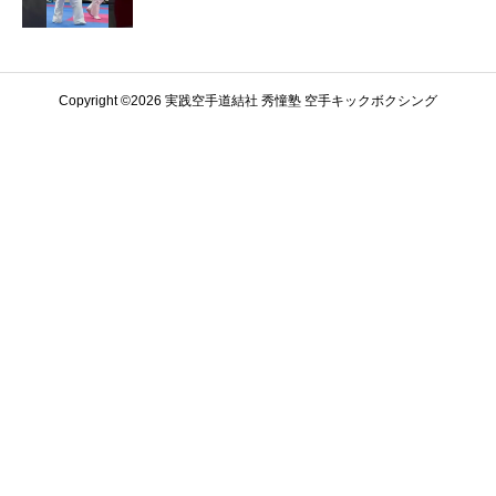
Copyright ©️2026 実践空手道結社 秀憧塾 空手キックボクシング