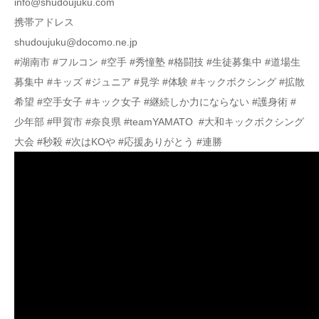
info@shudoujuku.com
携帯アドレス
shudoujuku@docomo.ne.jp
#湖南市 #フルコン #空手 #秀憧塾 #格闘技 #生徒募集中 #道場生
募集中 #キッズ #ジュニア #見学 #体験 #キックボクシング #拡散
希望 #空手女子 #キック女子 #継続しか力にならない #護身術 #
少年部 #甲賀市 #奈良県 #teamYAMATO #大和キックボクシング
大会 #秒殺 #次はKOや #応援ありがとう #連勝