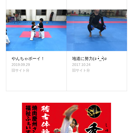
やんちゃボーイ！
地道に努力(ง •̀_•́)ง
2019.09.29
2017.10.24
旧サイト分
旧サイト分