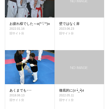
お疲れ様でした～o(^▽^)o
壁ではなく扉
2022.01.16
2023.06.23
旧サイト分
旧サイト分
あくまでも･･･
徹底的に(ง •̀_•́)ง
2018.06.13
2022.05.11
旧サイト分
旧サイト分