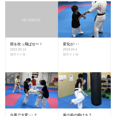
雨を吹っ飛ばせー！
変化が･･･
2022.05.14
2018.04.4
旧サイト分
旧サイト分
台風で大変･･･？
嵐の前の静けさ？