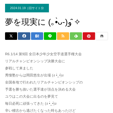
2024.01.19
旧サイト分
夢を現実に (｡•̀ᴗ-)و ̑̑✧
R6.1/14 第9回 全日本少年少女空手道選手権大会
リアルチャンピオンシップ決勝大会に
参戦して来ました
秀憧塾からは岡田悠生が出場 (ง •̀_•́)ง
全国各地で行われたリアルチャンピオンシップの
予選を勝ち抜いた選手達が頂点を決める大会
ユウはこの大会に出るのを夢見て
毎日必死に頑張ってきた (ง •̀_•́)ง
辛い稽古から逃げたくなった時もあったけど