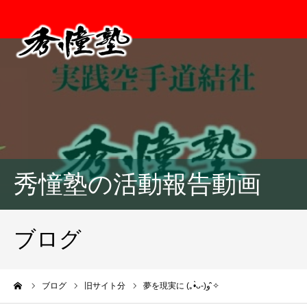
秀憧塾の活動報告動画
ブログ
ーム
ブログ
旧サイト分
夢を現実に (｡•̀ᴗ-)و ̑̑✧