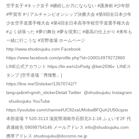
空手女子 #キック女子 #継続しか力にならない #護身術 #少年部
#甲賀市 #リアルチャンピオンシップ決勝大会 #第9回全日本少年
少女空手道選手権大会 #第4回全日本高等学校空手道選手権大会
#よく頑張った #夢の舞台 #夢を現実に #最高の仕上がり #来年も
一緒に行こうな #宮野道場 ホームページ
http://www.shudoujuku.com Facebook
https://www.facebook.com/profile.php?id=100014979272860
LINE公式アカウント https://lin.ee/n2oPodg @lwn2596v LINEス
タンプ [空手道場「秀憧塾」]
https://line.me/S/sticker/13570742/?
lang=ja&ref=gnsh_stickerDetail Twitter @shudoujuku Instagram
shudoujuku YouTube
https://youtube.com/channel/UC92xaUMxbwBFQuh2U50cqzw
本部道場 〒520-3113 滋賀県湖南市石部北3-1-18 ふぇいす2F 代
表連絡先 09098754146 メールアドレス info@shudoujuku.com
携帯アドレス shudoujuku@docomo.ne.jp