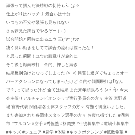
頑張って掴んだ決勝戦の切符 (｡•̀ᴗ-)و ̑̑✧
仕上がりはバッチリ 気合いは十分
いつもの不安や緊張も見られない
さぁ夢見た舞台でやるぞー ( ÷ )
試合開始と同時に出るユウ 三(°∀° )ｵﾗｧ
凄く良い動きをしてて試合の流れは握ったな！
と思った瞬間！ユウの膝蹴りが金的に
そこ後も顔面殴打、金的、押しと続き
結果反則負けとなってしまった (>_<) 興奮し過ぎてちょっとオー
バーアクションになってしまったけど 金的や顔面殴打は｢なん
で？｣って思ったけど 全ては結果 また来年頑張ろう (ง •̀_•́)ง 今大
会主催リアルチャンピオンシップ実行委員会の方々 主管 宮野道
場 宮野代表 関係者各団体スタッフの方々 有難う御座いました。
また参加された各団体スタッフ選手の方々 お疲れ様でした #湖南
市 #フルコン #空手 #秀憧塾 #格闘技 #生徒募集中 #道場生募集中
#キッズ #ジュニア #見学 #体験 #キックボクシング #拡散希望 #