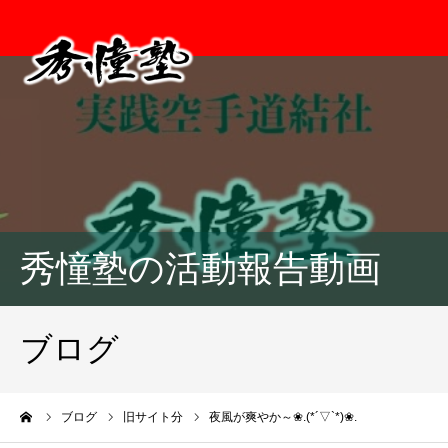
秀憧塾の活動報告動画
ブログ
ーム
ブログ
旧サイト分
夜風が爽やか～❀.(*´▽`*)❀.