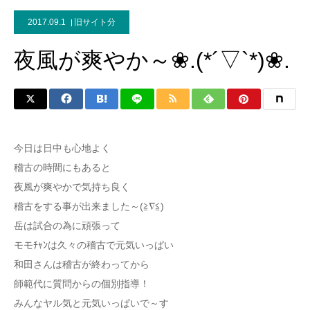
2017.09.1
旧サイト分
夜風が爽やか～❀.(*´▽`*)❀.
今日は日中も心地よく
稽古の時間にもあると
夜風が爽やかで気持ち良く
稽古をする事が出来ました～(≧∇≦)
岳は試合の為に頑張って
モモﾁｬﾝは久々の稽古で元気いっぱい
和田さんは稽古が終わってから
師範代に質問からの個別指導！
みんなヤル気と元気いっぱいで～す