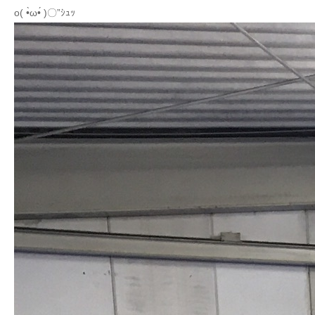
o( •̀ω•́ )〇”ｼｭｯ