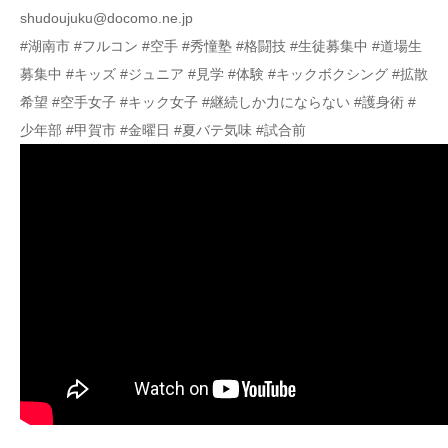
shudoujuku@docomo.ne.jp
#湖南市 #フルコン #空手 #秀憧塾 #格闘技 #生徒募集中 #道場生
募集中 #キッズ #ジュニア #見学 #体験 #キックボクシング #拡散
希望 #空手女子 #キック女子 #継続しか力にならない #護身術 #
少年部 #甲賀市 #金曜日 #夏バテ気味 #試合前