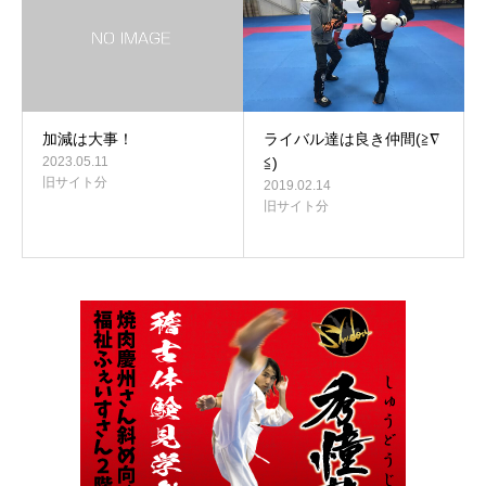
加減は大事！
ライバル達は良き仲間(≧∇
2023.05.11
≦)
旧サイト分
2019.02.14
旧サイト分