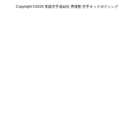
Copyright ©️2026 実践空手道結社 秀憧塾 空手キックボクシング