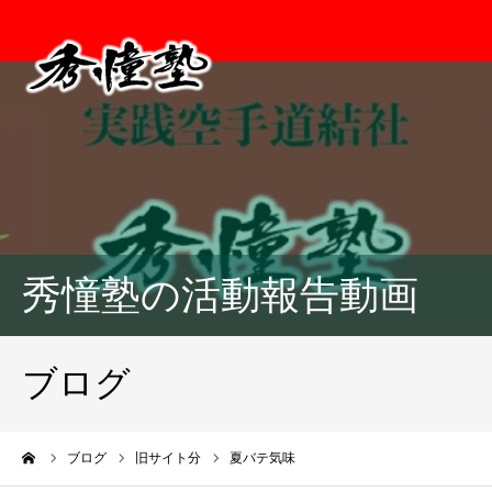
秀憧塾の活動報告動画
ブログ
ーム
ブログ
旧サイト分
夏バテ気味