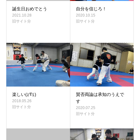
誕生日おめでとう
自分を信じろ！
2021.10.28
2020.10.15
旧サイト分
旧サイト分
楽しい(≧∇≦)
賛否両論は承知のうえで
2018.05.26
す
旧サイト分
2020.07.25
旧サイト分