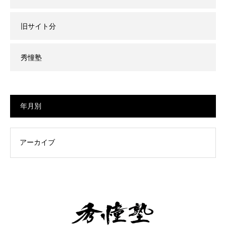
旧サイト分
秀憧塾
年月別