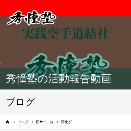
秀憧塾の活動報告動画
ブログ
ーム
ブログ
旧サイト分
変化が･･･