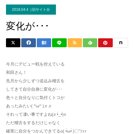
2018.04.4
旧サイト分
変化が･･･
今月にデビュー戦を控えている
和田さん！
先月から少しずつ追込み稽古を
してきて自分自身に変化が･･･
色々と自分なりに気付くトコが
あったみたい( ^ω^ )♬♬
それって凄い事ですよね(ง •̀_•́)ง
ただ稽古をするだけじゃなく
確実に自分をつかんできてるo( •̀ω•́ )〇”ｼｭｯ