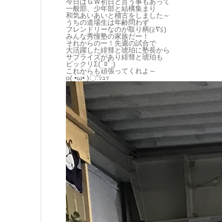
今日はＧＷ初日と言う事もあって
一般部、少年部と結構集まり
和気あいあいと稽古をしました～
うちの道場生は年齢問わず
フレンドリーなのが取り柄(≧∇≦)
みんな秀憧塾の家族だー！
それからのー！先週の試合で
大活躍した緋彗と琥珀に塾長から
サプライズがあり緋彗と琥珀も
ビックリΣ(ﾟﾛﾟ;)
これからも頑張ってくれよ～
o( •̀ω•́ )〇”ｼｭｯ