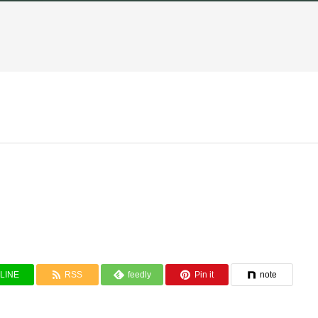
LINE
RSS
feedly
Pin it
note