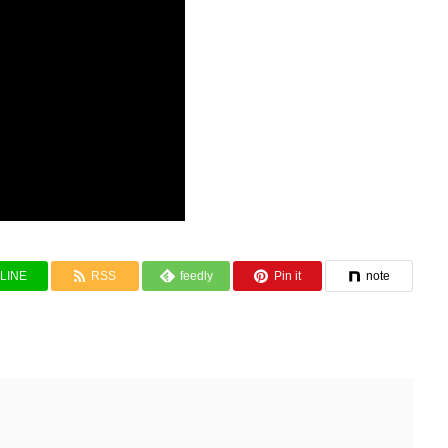
LINE
RSS
feedly
Pin it
note