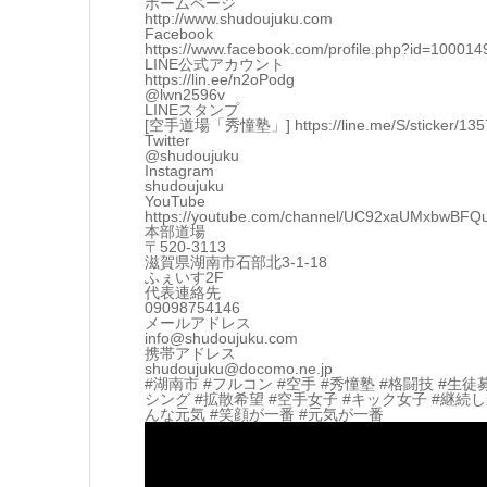
ホームページ
http://www.shudoujuku.com
Facebook
https://www.facebook.com/profile.php?id=10001
LINE公式アカウント
https://lin.ee/n2oPodg
@lwn2596v
LINEスタンプ
[空手道場「秀憧塾」] https://line.me/S/sticker/13570
Twitter
@shudoujuku
Instagram
shudoujuku
YouTube
https://youtube.com/channel/UC92xaUMxbwBF
本部道場
〒520-3113
滋賀県湖南市石部北3-1-18
ふぇいす2F
代表連絡先
09098754146
メールアドレス
info@shudoujuku.com
携帯アドレス
shudoujuku@docomo.ne.jp
#湖南市 #フルコン #空手 #秀憧塾 #格闘技 #生徒
シング #拡散希望 #空手女子 #キック女子 #継続し
んな元気 #笑顔が一番 #元気が一番