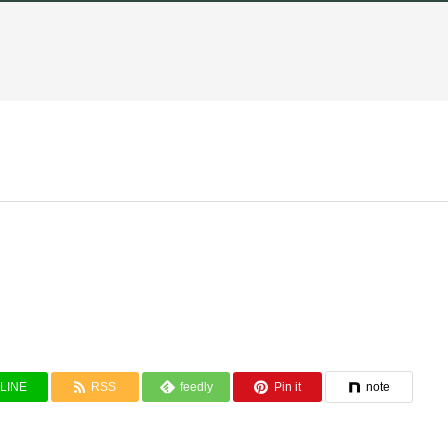
LINE
RSS
feedly
Pin it
note