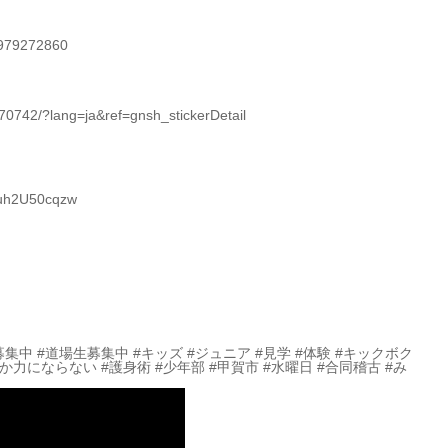
4979272860
742/?lang=ja&ref=gnsh_stickerDetail
Quh2U50cqzw
募集中 #道場生募集中 #キッズ #ジュニア #見学 #体験 #キックボク
か力にならない #護身術 #少年部 #甲賀市 #水曜日 #合同稽古 #み