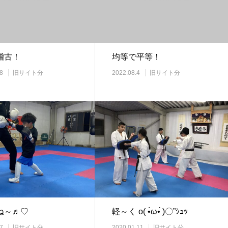
稽古！
均等で平等！
8
旧サイト分
2022.08.4
旧サイト分
～♬︎♡
軽～く o( •̀ω•́ )〇”ｼｭｯ
7
旧サイト分
2020.01.11
旧サイト分