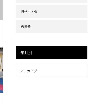
旧サイト分
秀憧塾
年月別