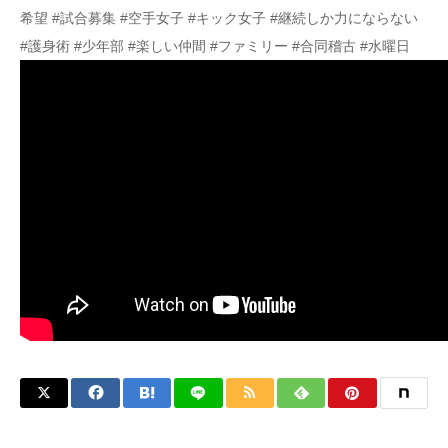
希望 #試合募集 #空手女子 #キック女子 #継続しか力にならない
#護身術 #少年部 #楽しい仲間 #ファミリー #合同稽古 #水曜日