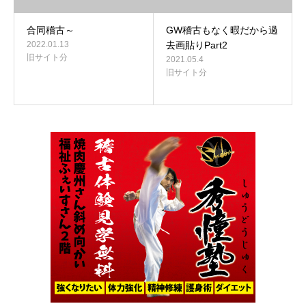
合同稽古～
GW稽古もなく暇だから過
2022.01.13
去画貼りPart2
旧サイト分
2021.05.4
旧サイト分