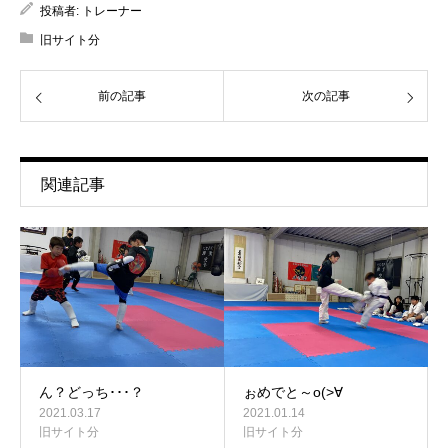
投稿者:
トレーナー
旧サイト分
前の記事
次の記事
関連記事
ん？どっち･･･？
ぉめでと～o(>∀
2021.03.17
2021.01.14
旧サイト分
旧サイト分