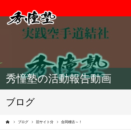
秀憧塾の活動報告動画
ブログ
ーム
ブログ
旧サイト分
合同稽古～！