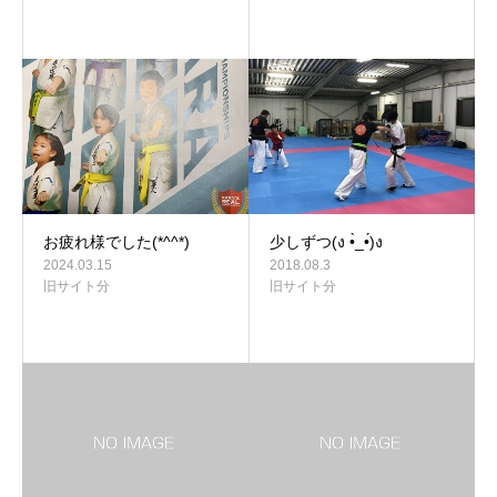
お疲れ様でした(*^^*)
少しずつ(ง •̀_•́)ง
2024.03.15
2018.08.3
旧サイト分
旧サイト分