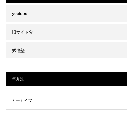
youtube
旧サイト分
秀憧塾
年月別