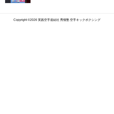
Copyright ©️2026 実践空手道結社 秀憧塾 空手キックボクシング