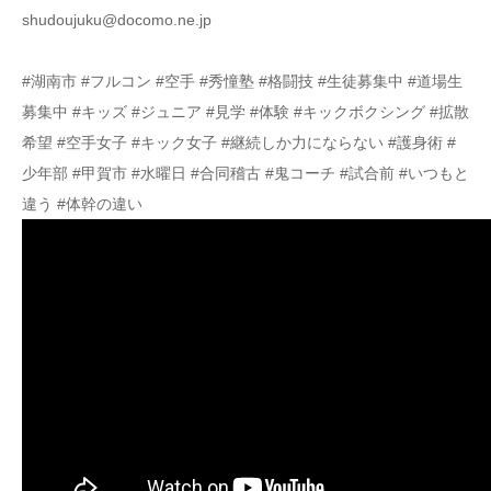
shudoujuku@docomo.ne.jp
#湖南市 #フルコン #空手 #秀憧塾 #格闘技 #生徒募集中 #道場生
募集中 #キッズ #ジュニア #見学 #体験 #キックボクシング #拡散
希望 #空手女子 #キック女子 #継続しか力にならない #護身術 #
少年部 #甲賀市 #水曜日 #合同稽古 #鬼コーチ #試合前 #いつもと
違う #体幹の違い