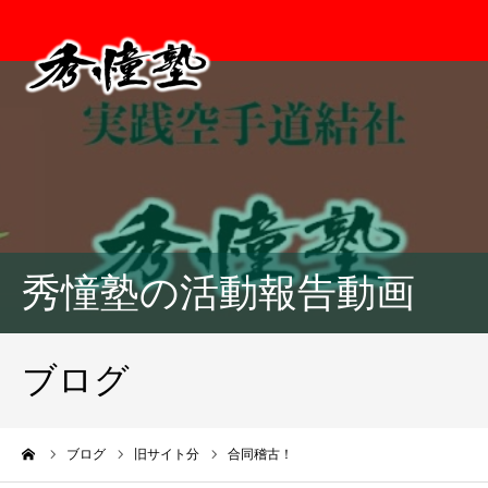
秀憧塾の活動報告動画
ブログ
ーム
ブログ
旧サイト分
合同稽古！