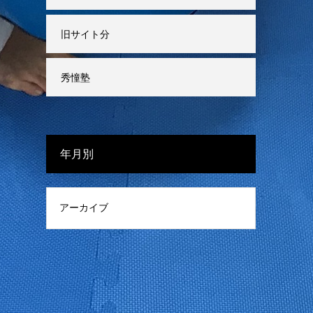
旧サイト分
秀憧塾
年月別