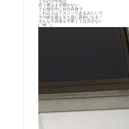
うちの少年部は
言う事はまず聞かない
でも稽古中に自分自身で
これ以上はアカンってあるみたいで
その線を越えると急に真剣になる！
そんな子供達を可愛くて仕方がない
( ´艸｀)