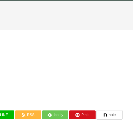
LINE
RSS
feedly
Pin it
note