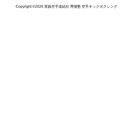
Copyright ©️2026 実践空手道結社 秀憧塾 空手キックボクシング