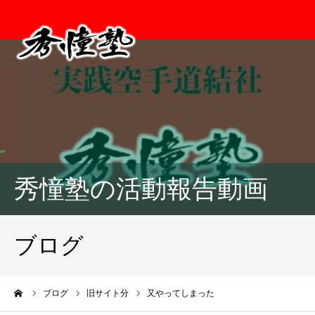
秀憧塾の活動報告動画
ブログ
ーム
ブログ
旧サイト分
又やってしまった