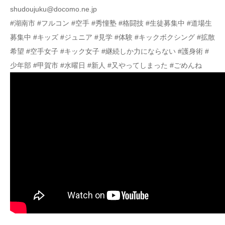
shudoujuku@docomo.ne.jp
#湖南市 #フルコン #空手 #秀憧塾 #格闘技 #生徒募集中 #道場生
募集中 #キッズ #ジュニア #見学 #体験 #キックボクシング #拡散
希望 #空手女子 #キック女子 #継続しか力にならない #護身術 #
少年部 #甲賀市 #水曜日 #新人 #又やってしまった #ごめんね