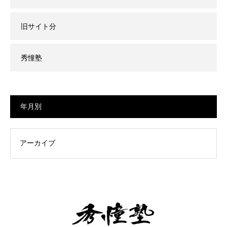
旧サイト分
秀憧塾
年月別