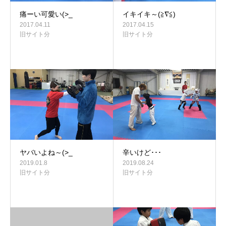
痛ーい可愛い(>_
イキイキ～(≧∇≦)
2017.04.11
2017.04.15
旧サイト分
旧サイト分
ヤバいよね～(>_
辛いけど･･･
2019.01.8
2019.08.24
旧サイト分
旧サイト分