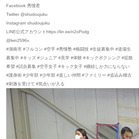
Facebook 秀憧君
Twitter @shudoujuku
Instagram shudoujuku
LINE公式アカウントhttps://lin.ee/n2oPodg
@lwn2596v
#湖南市 #フルコン #空手 #秀憧塾 #格闘技 #生徒募集中 #道場生
募集中 #キッズ #ジュニア #見学 #体験 #キックボクシング #拡散
希望 #試合募集 #空手女子 #キック女子 #継続しか力にならない
#護身術 #少年部 #少年部 #楽しい仲間 #ファミリー #追込み稽古
#刺激を受けて #気合いが入る