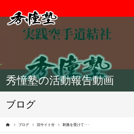
秀憧塾の活動報告動画
ブログ
ーム
ブログ
旧サイト分
刺激を受けて･･･