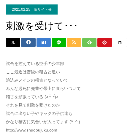
2021.02.25
旧サイト分
刺激を受けて･･･
試合を控えている空手の少年部
ここ最近は普段の稽古と違い
追込みメインの稽古となっていて
みんな必死に先輩や帯上に食らいついて
稽古を頑張っている (ง •̀_•́)ง
それを見て刺激を受けたのか
試合に出ない子やキックの子供達も
かなり稽古に気合いが入ってます (^_^;)
http://www.shudoujuku.com