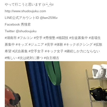
やって行こうと思います (ง •̀_•́)ง
http://www.shudoujuku.com
LINE公式アカウントID @lwn2596v
Facebook 秀憧君
Twitter @shudoujuku
#湖南市 #フルコン #空手 #秀憧塾 #格闘技 #生徒募集中 #道場生
募集中 #キッズ #ジュニア #見学 #体験 #キックボクシング #拡散
希望 #試合募集 #空手女子 #キック女子 #継続しか力にならない
#悔しい #次は絶対に勝つ #自主稽古