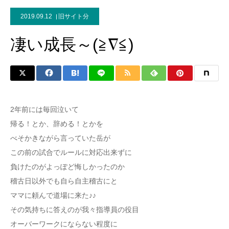
2019.09.12
旧サイト分
凄い成長～(≧∇≦)
2年前には毎回泣いて
帰る！とか、辞める！とかを
べそかきながら言っていた岳が
この前の試合でルールに対応出来ずに
負けたのがよっぽど悔しかったのか
稽古日以外でも自ら自主稽古にと
ママに頼んで道場に来た♪♪
その気持ちに答えのが我々指導員の役目
オーバーワークにならない程度に