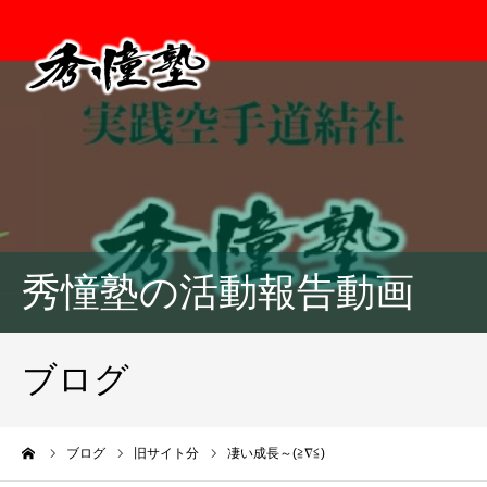
秀憧塾の活動報告動画
ブログ
ーム
ブログ
旧サイト分
凄い成長～(≧∇≦)