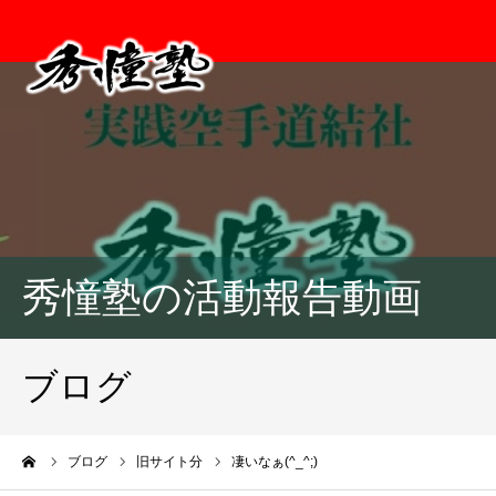
秀憧塾の活動報告動画
ブログ
ーム
ブログ
旧サイト分
凄いなぁ(^_^;)