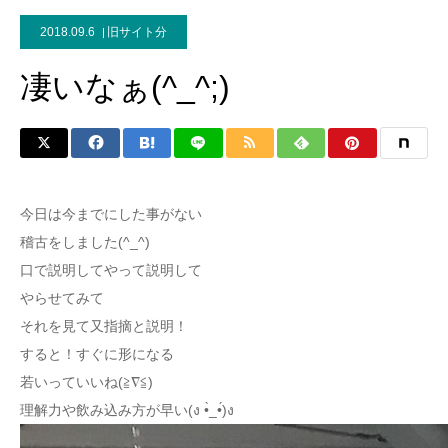
2018.09.6
旧サイト分
凄いなぁ(^_^;)
今日は今までにした事がない
稽古をしました(^_^)
口で説明してやって説明して
やらせてみて
それを見て又指摘と説明！
すると！すぐに形になる
若いっていいね(≧∇≦)
理解力や飲み込み方が早い(ง •̀_•́)ง