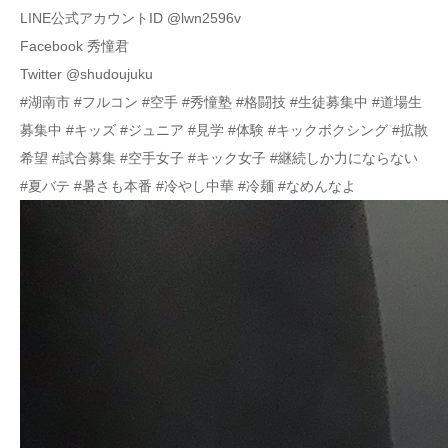
LINE公式アカウントID @lwn2596v
Facebook 秀憧君
Twitter @shudoujuku
#湖南市 #フルコン #空手 #秀憧塾 #格闘技 #生徒募集中 #道場生
募集中 #キッズ #ジュニア #見学 #体験 #キックボクシング #拡散
希望 #試合募集 #空手女子 #キック女子 #継続しか力にならない
#夏バテ #暑さも本番 #冷やし中華 #冷麺 #なめんなよ