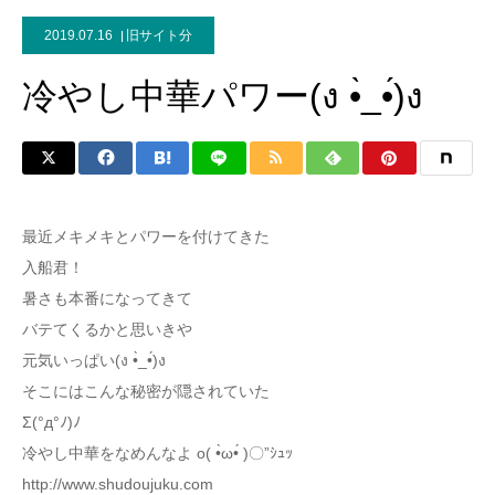
2019.07.16
旧サイト分
冷やし中華パワー(ง •̀_•́)ง
最近メキメキとパワーを付けてきた
入船君！
暑さも本番になってきて
バテてくるかと思いきや
元気いっぱい(ง •̀_•́)ง
そこにはこんな秘密が隠されていた
Σ(°д°ﾉ)ﾉ
冷やし中華をなめんなよ o( •̀ω•́ )〇”ｼｭｯ
http://www.shudoujuku.com