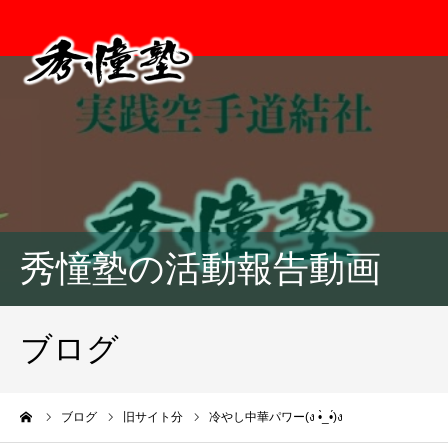
秀憧塾の活動報告動画
ブログ
ーム
ブログ
旧サイト分
冷やし中華パワー(ง •̀_•́)ง