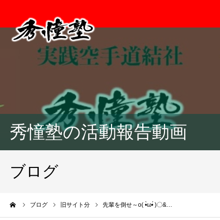
秀憧塾の活動報告動画
ブログ
ーム
ブログ
旧サイト分
先輩を倒せ～o( •̀ω•́ )〇&…