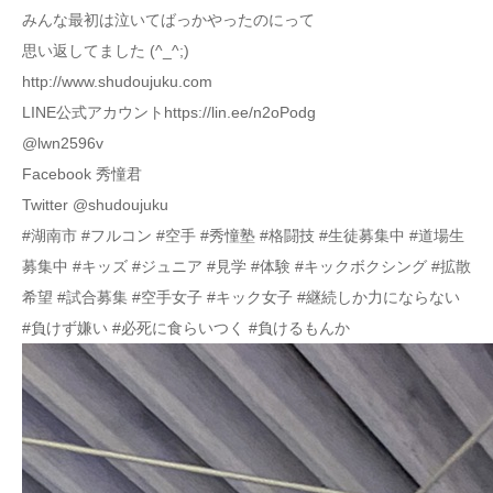
みんな最初は泣いてばっかやったのにって
思い返してました (^_^;)
http://www.shudoujuku.com
LINE公式アカウントhttps://lin.ee/n2oPodg
@lwn2596v
Facebook 秀憧君
Twitter @shudoujuku
#湖南市 #フルコン #空手 #秀憧塾 #格闘技 #生徒募集中 #道場生
募集中 #キッズ #ジュニア #見学 #体験 #キックボクシング #拡散
希望 #試合募集 #空手女子 #キック女子 #継続しか力にならない
#負けず嫌い #必死に食らいつく #負けるもんか