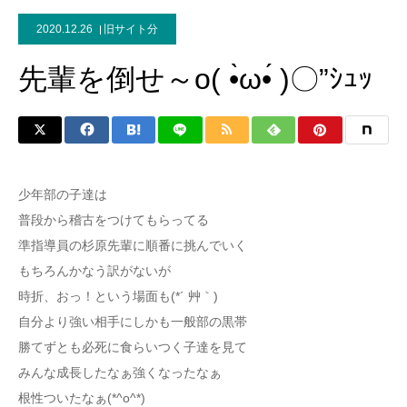
2020.12.26
旧サイト分
先輩を倒せ～o( •̀ω•́ )〇”ｼｭｯ
少年部の子達は
普段から稽古をつけてもらってる
準指導員の杉原先輩に順番に挑んでいく
もちろんかなう訳がないが
時折、おっ！という場面も(*´ 艸｀)
自分より強い相手にしかも一般部の黒帯
勝てずとも必死に食らいつく子達を見て
みんな成長したなぁ強くなったなぁ
根性ついたなぁ(*^o^*)