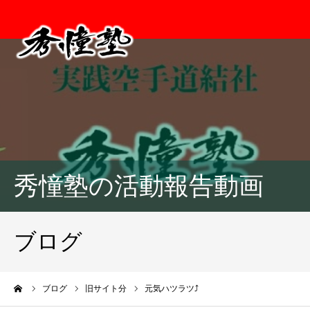
秀憧塾の活動報告動画
ブログ
ーム
ブログ
旧サイト分
元気ハツラツ⤴