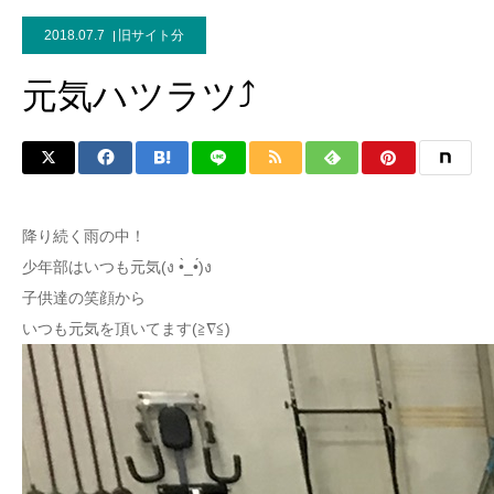
2018.07.7
旧サイト分
元気ハツラツ⤴
降り続く雨の中！
少年部はいつも元気(ง •̀_•́)ง
子供達の笑顔から
いつも元気を頂いてます(≧∇≦)