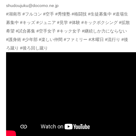
shudoujuku@docomo.ne.jp
#湖南市 #フルコン #空手 #秀憧塾 #格闘技 #生徒募集中 #道場生
募集中 #キッズ #ジュニア #見学 #体験 #キックボクシング #拡散
希望 #試合募集 #空手女子 #キック女子 #継続しか力にならない
#護身術 #少年部 #楽しい仲間 #ファミリー #木曜日 #流行り #後
ろ蹴り #後ろ回し蹴り