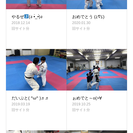
やるぜ
(ง •̀_•́)ง
おめでとう (≧∇≦)
2018.12.14
2020.01.30
旧サイト分
旧サイト分
だいぶと( ^ω^ )♬♬
ぉめでと～o(>∀
2019.03.19
2019.10.25
旧サイト分
旧サイト分