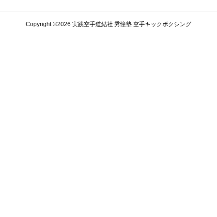
Copyright ©️2026 実践空手道結社 秀憧塾 空手キックボクシング