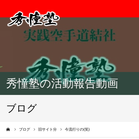
秀憧塾の活動報告動画
ブログ
ーム
ブログ
旧サイト分
今流行りの(笑)