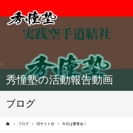
秀憧塾の活動報告動画
ブログ
ーム
ブログ
旧サイト分
今日は審査会！