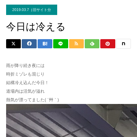
2019.03.7
旧サイト分
今日は冷える
雨が降り続き夜には
時折ミゾレも混じり
結構冷え込んだ今日！
道場内は活気が溢れ
熱気が漂ってました( ´艸｀)