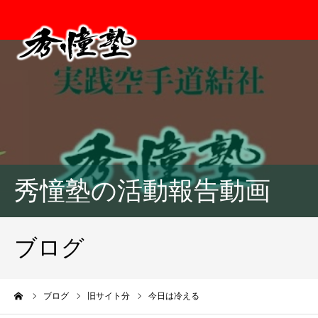
秀憧塾の活動報告動画
ブログ
ーム
ブログ
旧サイト分
今日は冷える