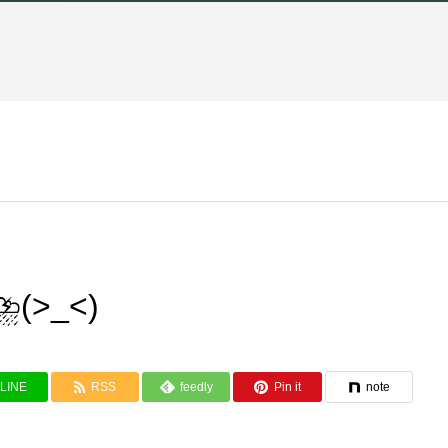
>_<)
LINE
RSS
feedly
Pin it
note