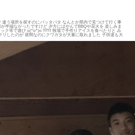
ので 違う場所を探すのにバッタバタ なんとか県内で見つけて行く事
は豪雨が半端なかったですけど 夕方にはやんでBBQや花火を 楽しみま
ク等で遊び o(^o^)o ﾜｸﾜｸ 牧場で手作りアイスを食べたりと み
ビックリしたのが 昼間なのにクワガタが大量に取れました 子供達も大