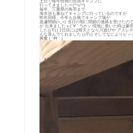
土日で毎年恒例の合宿キャンプに
行ってきましたー(*^o^*)
毎年、三重県の鳥羽まで
海水浴も兼ねてキャンプに行っているのですが
昨年同様、今年も台風でキャンプ場が
急遽閉鎖(>_<) 当日の朝に閉鎖の連絡を受けた
が 出来ました ε-(´∀｀*)ホッ 現地に着いた時
した(≧∇≦) 2日目には晴天となり川遊びや アスレチッ
んな喜んでくれました (≧∇≦) そしてなにより
興奮 ( ´艸｀)