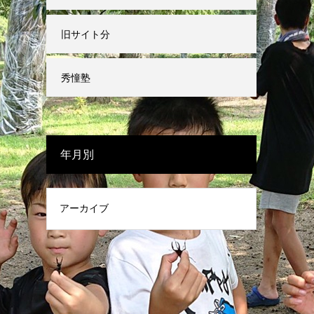
旧サイト分
秀憧塾
年月別