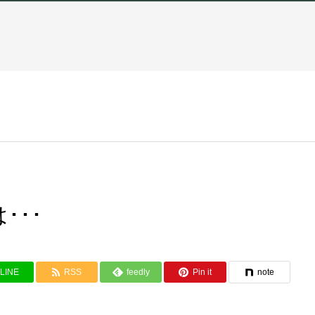
･･･
LINE
RSS
feedly
Pin it
note