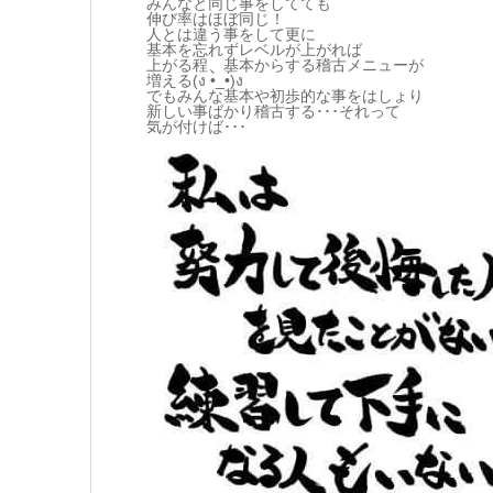
みんなと同じ事をしてても
伸び率はほぼ同じ！
人とは違う事をして更に
基本を忘れずレベルが上がれば
上がる程、基本からする稽古メニューが
増える(ง •̀_•́)ง
でもみんな基本や初歩的な事をはしょり
新しい事ばかり稽古する･･･それって
気が付けば･･･