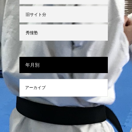
旧サイト分
秀憧塾
年月別