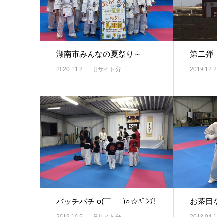
湖南市みんなの夏祭り～
第二弾！(
2020.11.2
旧サイト分
2019.12.2
バッチバチ o(￣ｰ￣)○☆ﾊﾟﾝﾁ!
お茶目な
2019.10.5
旧サイト分
2018.04.1