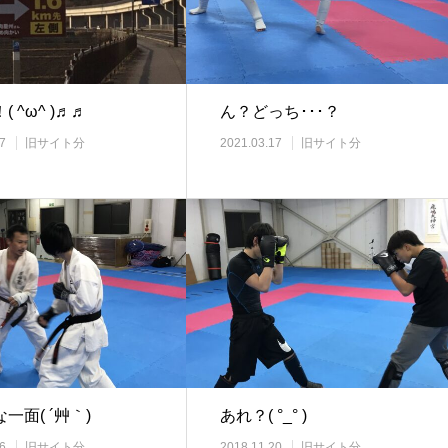
 ^ω^ )♬♬
ん？どっち･･･？
7
旧サイト分
2021.03.17
旧サイト分
一面( ´艸｀)
あれ？( °_° )
6
旧サイト分
2018.11.20
旧サイト分