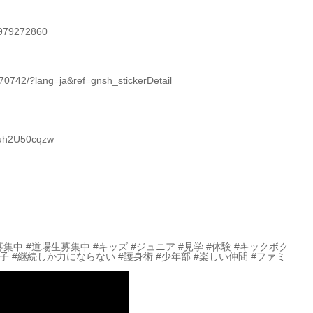
4979272860
742/?lang=ja&ref=gnsh_stickerDetail
Quh2U50cqzw
募集中 #道場生募集中 #キッズ #ジュニア #見学 #体験 #キックボク
女子 #継続しか力にならない #護身術 #少年部 #楽しい仲間 #ファミ