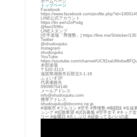
ホームページ
トップページ
Facebook
https://www.facebook.com/profile.php?id=10001
LINE公式アカウント
https://lin.ee/n2oPodg
@lwn2596v
LINEスタンプ
[空手道場「秀憧塾」] https://line.me/S/sticker/13570
Twitter
@shudoujuku
Instagram
shudoujuku
YouTube
https://youtube.com/channel/UC92xaUMxbwBF
本部道場
〒520-3113
滋賀県湖南市石部北3-1-18
ふぇいす2F
代表連絡先
09098754146
メールアドレス
info@shudoujuku.com
携帯アドレス
shudoujuku@docomo.ne.jp
#湖南市 #フルコン #空手 #秀憧塾 #格闘技 #生徒
シング #拡散希望 #試合募集 #空手女子 #キック
リー #金曜日 #久しぶり #頑張ってるパパの姿