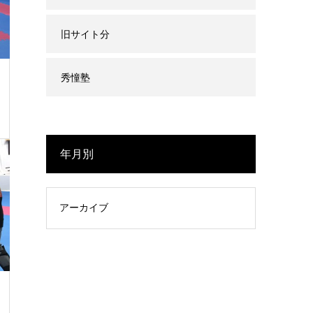
旧サイト分
秀憧塾
年月別