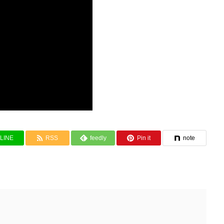
LINE
RSS
feedly
Pin it
note