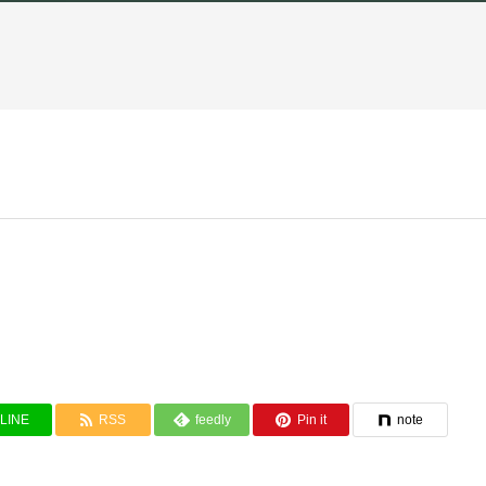
LINE
RSS
feedly
Pin it
note