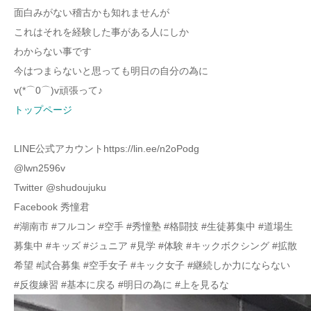
面白みがない稽古かも知れませんが
これはそれを経験した事がある人にしか
わからない事です
今はつまらないと思っても明日の自分の為に
v(*⌒0⌒)v頑張って♪
トップページ
LINE公式アカウントhttps://lin.ee/n2oPodg
@lwn2596v
Twitter @shudoujuku
Facebook 秀憧君
#湖南市 #フルコン #空手 #秀憧塾 #格闘技 #生徒募集中 #道場生
募集中 #キッズ #ジュニア #見学 #体験 #キックボクシング #拡散
希望 #試合募集 #空手女子 #キック女子 #継続しか力にならない
#反復練習 #基本に戻る #明日の為に #上を見るな