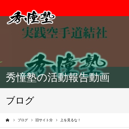
秀憧塾の活動報告動画
ブログ
ーム
ブログ
旧サイト分
上を見るな！