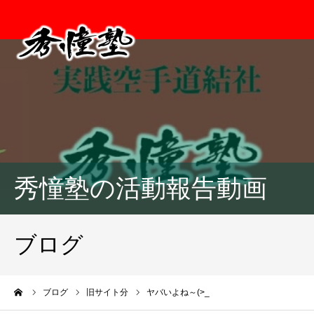
秀憧塾の活動報告動画
ブログ
ーム
ブログ
旧サイト分
ヤバいよね～(>_