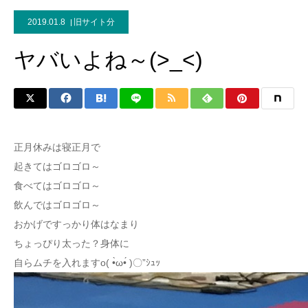
2019.01.8
旧サイト分
ヤバいよね～(>_<)
正月休みは寝正月で
起きてはゴロゴロ～
食べてはゴロゴロ～
飲んではゴロゴロ～
おかげですっかり体はなまり
ちょっぴり太った？身体に
自らムチを入れますo( •̀ω•́ )〇”ｼｭｯ