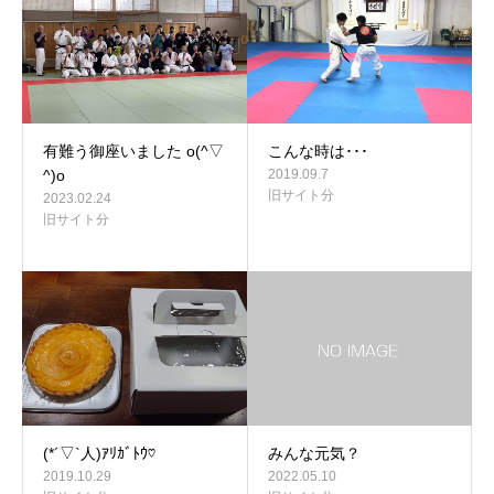
有難う御座いました o(^▽
こんな時は･･･
^)o
2019.09.7
旧サイト分
2023.02.24
旧サイト分
(*´▽`人)ｱﾘｶﾞﾄｳ♡
みんな元気？
2019.10.29
2022.05.10