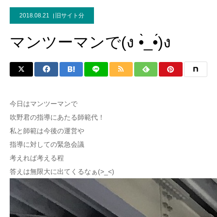
2018.08.21
旧サイト分
マンツーマンで(ง •̀_•́)ง
今日はマンツーマンで
吹野君の指導にあたる師範代！
私と師範は今後の運営や
指導に対しての緊急会議
考えれば考える程
答えは無限大に出てくるなぁ(>_<)