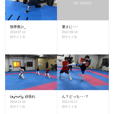
熱帯夜(>_
暑さに･･･
2018.07.12
2022.09.14
旧サイト分
旧サイト分
(๑و•̀ω•́)و 頑張れ
ん？どっち･･･？
2018.11.10
2021.03.17
旧サイト分
旧サイト分