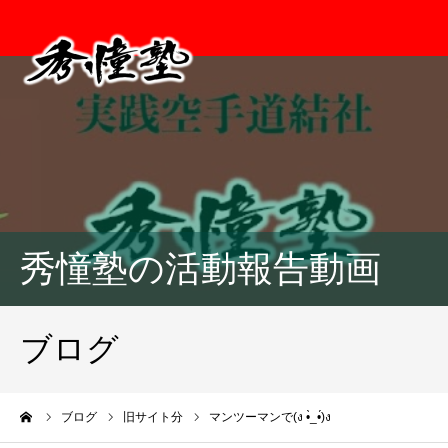
秀憧塾の活動報告動画
ブログ
ーム
ブログ
旧サイト分
マンツーマンで(ง •̀_•́)ง