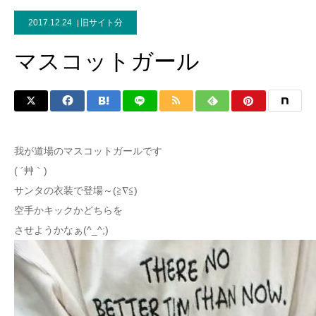
2017.12.24
旧サイト分
マスコットガール
我が道場のマスコットガールです
( ´艸｀)
サンタの衣装で登場～(≧∇≦)
空手かキックかどちらを
させようかなぁ(^_^;)