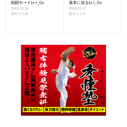
戦闘モード(ง •̀_•́)ง
基本に戻る(ง •̀_•́)ง
2021.12.18
2018.11.12
旧サイト分
旧サイト分