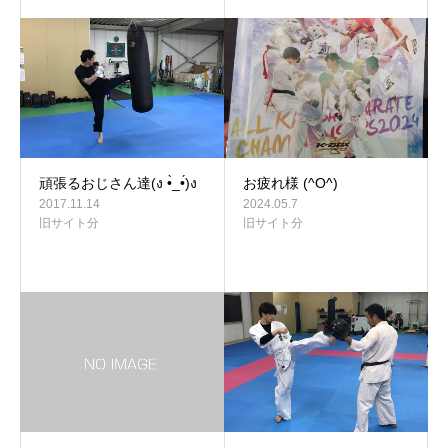
頑張るおじさん達(ง •̀_•́)ง
お疲れ様 (^O^)
2017.11.14
2024.05.7
旧サイト分
旧サイト分