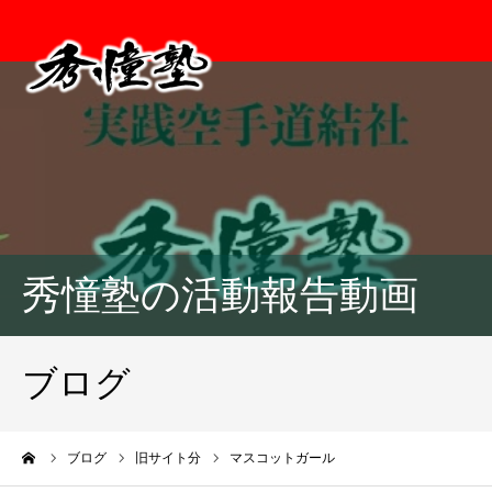
秀憧塾の活動報告動画
ブログ
ーム
ブログ
旧サイト分
マスコットガール