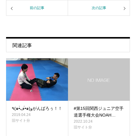
前の記事
次の記事
関連記事
٩(๑•̀ڡ•́๑)وがんばろぅ！！
#第15回関西ジュニア空手
2019.04.24
道選手権大会NOAH…
旧サイト分
2022.10.24
旧サイト分