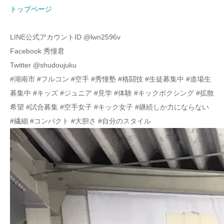
トップページ
LINE公式アカウントID @lwn2596v
Facebook 秀憧君
Twitter @shudoujuku
#湖南市 #フルコン #空手 #秀憧塾 #格闘技 #生徒募集中 #道場生
募集中 #キッズ #ジュニア #見学 #体験 #キックボクシング #拡散
希望 #試合募集 #空手女子 #キック女子 #継続しか力にならない
#繊細 #コンパクト #大胆さ #自分のスタイル