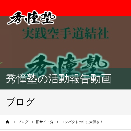
秀憧塾の活動報告動画
ブログ
ーム
ブログ
旧サイト分
コンパクトの中に大胆さ！