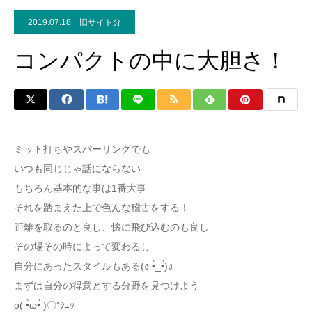
2019.07.18
旧サイト分
コンパクトの中に大胆さ！
ミット打ちやスパーリングでも
いつも同じじゃ話にならない
もちろん基本的な事は1番大事
それを踏まえた上で色んな稽古をする！
距離を取るのと良し、懐に飛び込むのも良し
その場その時によって変わるし
自分にあったスタイルもある(ง •̀_•́)ง
まずは自分の得意とする分野を見つけよう
o( •̀ω•́ )〇”ｼｭｯ