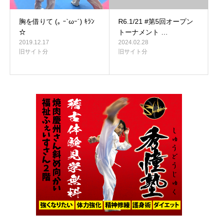
胸を借りて (｡ ｰ`ωｰ´) ｷﾗﾝ
R6.1/21 #第5回オープン
☆
トーナメント …
2019.12.17
2024.02.28
旧サイト分
旧サイト分