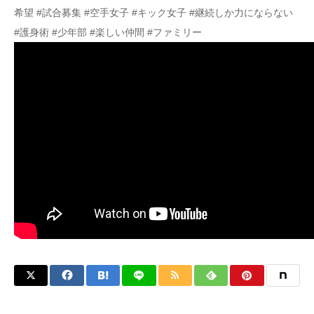
希望 #試合募集 #空手女子 #キック女子 #継続しか力にならない
#護身術 #少年部 #楽しい仲間 #ファミリー