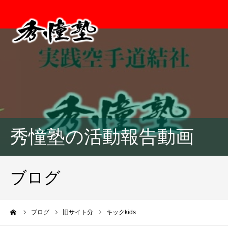
秀憧塾の活動報告動画
ブログ
ーム
ブログ
旧サイト分
キックkids