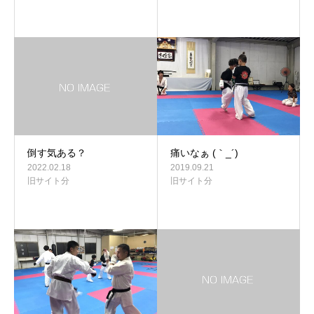
倒す気ある？
痛いなぁ (｀_´)
2022.02.18
2019.09.21
旧サイト分
旧サイト分