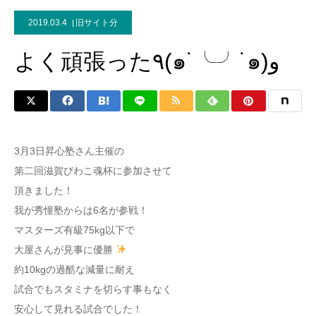
2019.03.4
旧サイト分
よく頑張った٩(๑˙╰╯˙๑)و
3月3日昇心塾さん主催の
第二回滋賀びわこ魂杯に参加させて
頂きました！
我が秀憧塾からは6名が参戦！
マスターズ有級75kg以下で
大屋さんが見事に優勝
約10kgの過酷な減量に耐え
試合でもスタミナを切らす事もなく
安心して見れる試合でした！