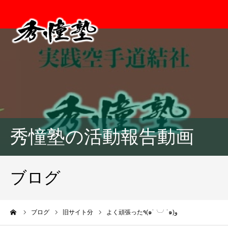
秀憧塾の活動報告動画
ブログ
ーム
ブログ
旧サイト分
よく頑張った٩(๑˙╰╯˙๑)و