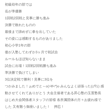
初級幼年の部では
岳が準優勝
1回戦2回戦と見事に勝ち進み
決勝で敗れたものの
最後まで諦めずに拳を出していた
その姿には感動するものがありました
初心小学1年の部
倭が入塾してわずか3ヶ月で初試合
ルールもほぼ知らないまま
試合に出場！1回戦2回戦勝ち進み
準決勝で負けてしまい
3位決定戦で勝利！見事に3位を
つかみました！ぉめでと～o(>∀<*)o みんなよく頑張った(≧∇≦) 感
動させてくれてありがとう 大会主催者である昇心塾の玉置塾長
はじめ大会関係者スタッフの皆様 各所属団体の方々お疲れ様で
した 又有難う御座いました！ 押忍！