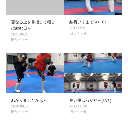
更なる上を目指して稽古
納得いくまで(ง •̀_•́)ง
に励む日々
2017.06.9
旧サイト分
2021.05.21
旧サイト分
わかりましたかぁ～
良い事ばっかり～(≧∇≦)
2020.09.17
2017.08.28
旧サイト分
旧サイト分