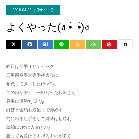
2018.04.23
旧サイト分
よくやった(ง •̀_•́)ง
昨日は空手オリンピック
三重県空手道選手権大会に
参戦してきました(*•̀ᴗ•́*)و
この日がデビュー戦だった和田さん
見事に優勝٩(ˊᗜˋ*)و
緋彗と琥珀も最後まで諦めず
前に出る組手をして緋彗は初勝利
琥珀は3位に入賞(≧∇≦)
勝っても負けても得るものが多く