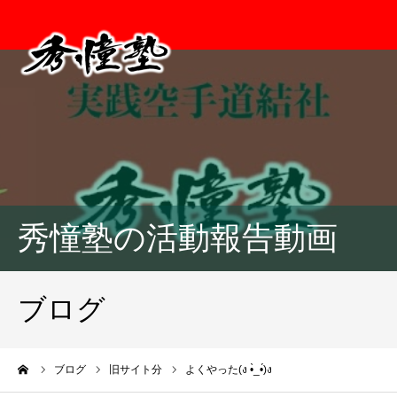
秀憧塾の活動報告動画
ブログ
ーム
ブログ
旧サイト分
よくやった(ง •̀_•́)ง