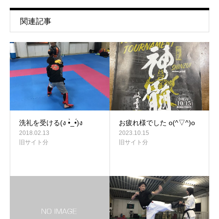
関連記事
洗礼を受ける(ง •̀_•́)ง
お疲れ様でした o(^▽^)o
2018.02.13
2023.10.15
旧サイト分
旧サイト分