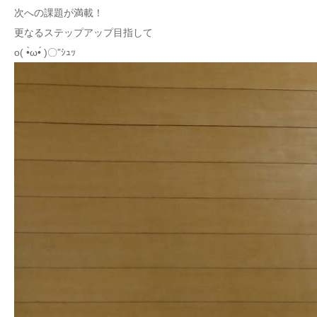
次への課題が満載！
更なるステップアップ目指して
o( •̀ω•́ )〇”ｼｭｯ