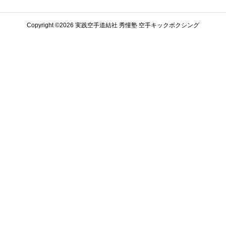
Copyright ©️2026 実践空手道結社 秀憧塾 空手キックボクシング