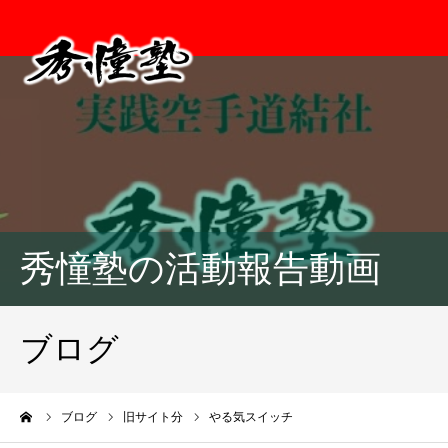
秀憧塾の活動報告動画
ブログ
ーム
ブログ
旧サイト分
やる気スイッチ