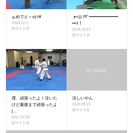
ぉめでと～o(>∀
┏○)) ｱｻﾞ━━━━━━━
2020.12.2
━ｽ！
旧サイト分
2019.10.23
旧サイト分
僕、頑張ったよ！泣いた
涼しいやん
けど最後まで頑張ったよ
2023.05.23
旧サイト分
(…
2017.07.26
旧サイト分