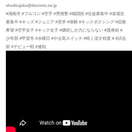
shudoujuku@docomo.ne.jp
#湖南市 #フルコン #空手 #秀憧塾 #格闘技 #生徒募集中 #道場生
募集中 #キッズ #ジュニア #見学 #体験 #キックボクシング #拡散
希望 #空手女子 #キック女子 #継続しか力にならない #護身術 #
少年部 #甲賀市 #水曜日 #やる気スイッチ #軽く流す程度 # #試合
前 #デビュー戦 #連戦