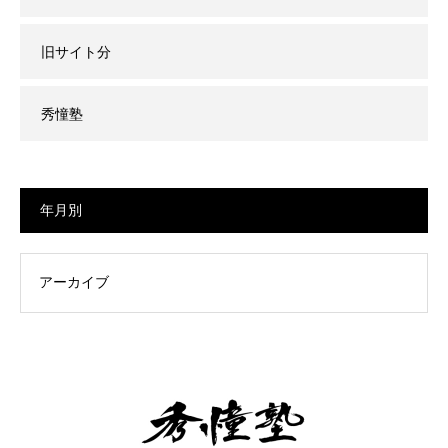
旧サイト分
秀憧塾
年月別