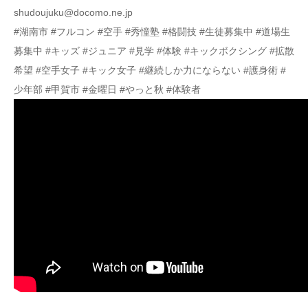
shudoujuku@docomo.ne.jp
#湖南市 #フルコン #空手 #秀憧塾 #格闘技 #生徒募集中 #道場生
募集中 #キッズ #ジュニア #見学 #体験 #キックボクシング #拡散
希望 #空手女子 #キック女子 #継続しか力にならない #護身術 #
少年部 #甲賀市 #金曜日 #やっと秋 #体験者