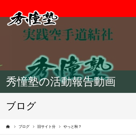
秀憧塾の活動報告動画
ブログ
ーム
ブログ
旧サイト分
やっと秋？