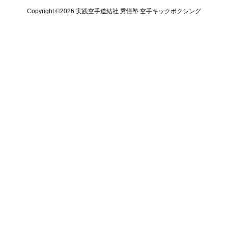
Copyright ©️2026 実践空手道結社 秀憧塾 空手キックボクシング