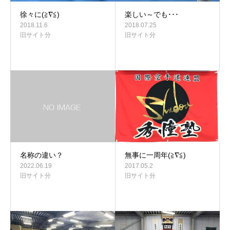
徐々に(≧∇≦)
楽しい～でも･･･
2018.11.6
2018.07.25
旧サイト分
旧サイト分
名称の違い？
無事に一周年(≧∇≦)
2022.06.19
2017.05.2
旧サイト分
旧サイト分