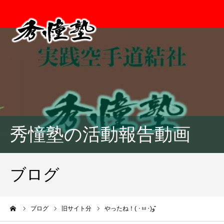
秀憧塾の活動報告動画
ブログ
ーム
ブログ
旧サイト分
やったね！( ･ㅂ･)و ̑̑