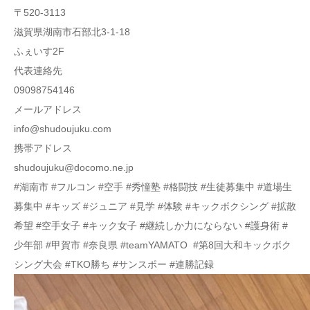
〒520-3113
滋賀県湖南市石部北3-1-18
ふぇいす2F
代表連絡先
09098754146
メールアドレス
info@shudoujuku.com
携帯アドレス
shudoujuku@docomo.ne.jp
#湖南市 #フルコン #空手 #秀憧塾 #格闘技 #生徒募集中 #道場生
募集中 #キッズ #ジュニア #見学 #体験 #キックボクシング #拡散
希望 #空手女子 #キック女子 #継続しか力にならない #護身術 #
少年部 #甲賀市 #奈良県 #teamYAMATO #第8回大和キックボク
シング大会 #TKO勝ち #サンスポー #連勝記録