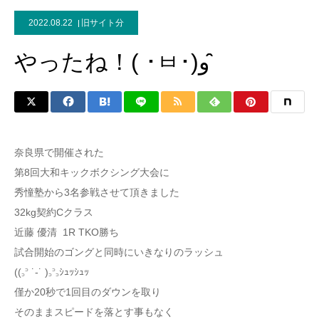
2022.08.22
旧サイト分
やったね！( ･ㅂ･)و ̑̑
奈良県で開催された
第8回大和キックボクシング大会に
秀憧塾から3名参戦させて頂きました
32kg契約Cクラス
近藤 優清 1R TKO勝ち
試合開始のゴングと同時にいきなりのラッシュ
((꜆꜄ ˙-˙ )꜆꜄꜆ｼｭｯｼｭｯ
僅か20秒で1回目のダウンを取り
そのままスピードを落とす事もなく