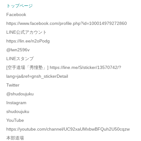
トップページ
Facebook
https://www.facebook.com/profile.php?id=100014979272860
LINE公式アカウント
https://lin.ee/n2oPodg
@lwn2596v
LINEスタンプ
[空手道場「秀憧塾」] https://line.me/S/sticker/13570742/?
lang=ja&ref=gnsh_stickerDetail
Twitter
@shudoujuku
Instagram
shudoujuku
YouTube
https://youtube.com/channel/UC92xaUMxbwBFQuh2U50cqzw
本部道場