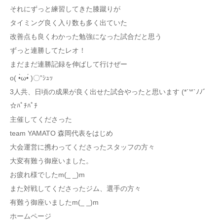
それにずっと練習してきた膝蹴りが
タイミング良く入り数も多く出ていた
改善点も良くわかった勉強になった試合だと思う
ずっと連勝してたレオ！
まだまだ連勝記録を伸ばして行けぜー
o( •̀ω•́ )〇”ｼｭｯ
3人共、日頃の成果が良く出せた試合やったと思います (*´꒳`ﾉﾉﾞ
☆ﾊﾟﾁﾊﾟﾁ
主催してくださった
team YAMATO 森岡代表をはじめ
大会運営に携わってくださったスタッフの方々
大変有難う御座いました。
お疲れ様でしたm(_ _)m
また対戦してくださったジム、選手の方々
有難う御座いましたm(_ _)m
ホームページ