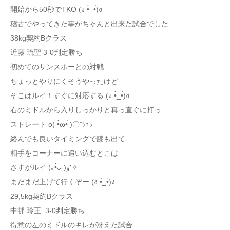
開始から50秒でTKO (ง •̀_•́)ง
稽古でやってきた事がちゃんと出来た試合でした
38kg契約Bクラス
近藤 琉聖 3-0判定勝ち
初めてのサンスポーとの対戦
ちょっとやりにくそうやったけど
そこはルイ！すぐに対応する (ง •̀_•́)ง
右のミドルから入りしっかりと真っ直ぐに打っ
ストレート o( •̀ω•́ )〇”ｼｭｯ
絡んでも良いタイミングで膝も出て
相手をコーナーに追い込むとこは
さすがルイ (｡•̀ᴗ-)و ̑̑✧
まだまだ上げて行くぞー (ง •̀_•́)ง
29,5kg契約Bクラス
中邨 玲王 3-0判定勝ち
得意の左のミドルのキレが冴えた試合