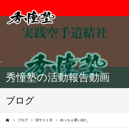
秀憧塾の活動報告動画
ブログ
ーム
ブログ
旧サイト分
めっちゃ寒い{{(>_