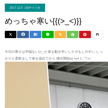
2017.12.5
旧サイト分
めっちゃ寒い{{(>_<)}}
今日の寒さは半端ない(>_<) 体も動き辛いしケガもしやすい しっ
かりと柔軟をして体を温めてから 稽古開始o( •̀ω•́ )〇"ｼｭｯ