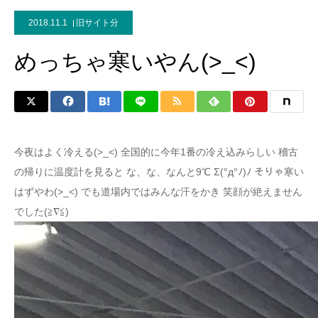
2018.11.1
旧サイト分
めっちゃ寒いやん(>_<)
今夜はよく冷える(>_<) 全国的に今年1番の冷え込みらしい 稽古
の帰りに温度計を見ると な、な、なんと9℃ Σ(°д°ﾉ)ﾉ そりゃ寒い
はずやわ(>_<) でも道場内ではみんな汗をかき 笑顔が絶えません
でした(≧∇≦)