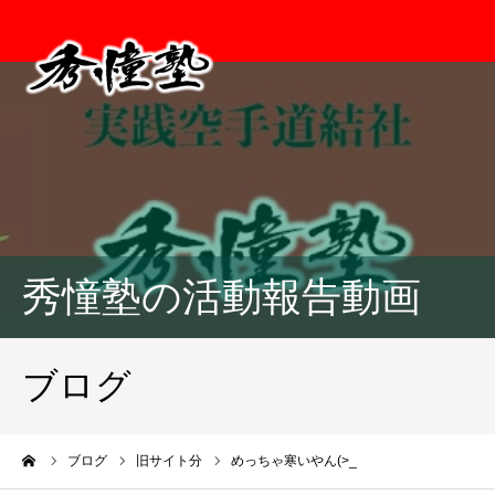
秀憧塾の活動報告動画
ブログ
ーム
ブログ
旧サイト分
めっちゃ寒いやん(>_