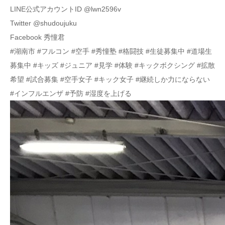
LINE公式アカウントID @lwn2596v
Twitter @shudoujuku
Facebook 秀憧君
#湖南市 #フルコン #空手 #秀憧塾 #格闘技 #生徒募集中 #道場生
募集中 #キッズ #ジュニア #見学 #体験 #キックボクシング #拡散
希望 #試合募集 #空手女子 #キック女子 #継続しか力にならない
#インフルエンザ #予防 #湿度を上げる