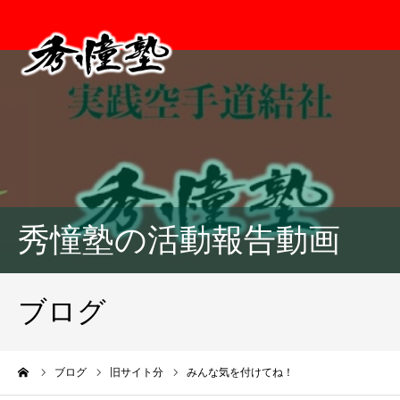
秀憧塾の活動報告動画
ブログ
ーム
ブログ
旧サイト分
みんな気を付けてね！