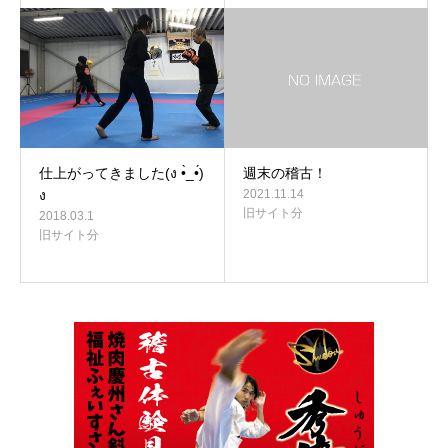
仕上がってきました(ง •̀_•́)
週末の稽古！
ง
2021.11.14
旧サイト分
2018.03.1
旧サイト分