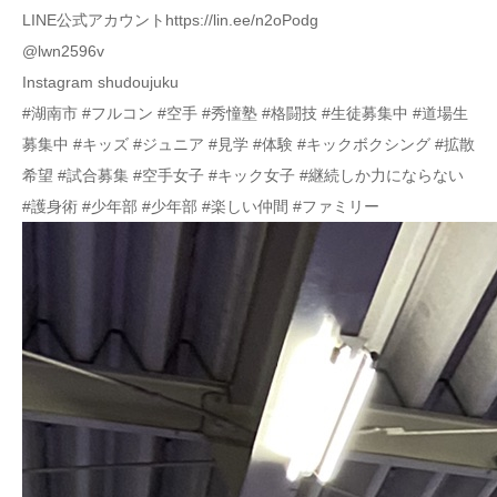
LINE公式アカウントhttps://lin.ee/n2oPodg
@lwn2596v
Instagram shudoujuku
#湖南市 #フルコン #空手 #秀憧塾 #格闘技 #生徒募集中 #道場生
募集中 #キッズ #ジュニア #見学 #体験 #キックボクシング #拡散
希望 #試合募集 #空手女子 #キック女子 #継続しか力にならない
#護身術 #少年部 #少年部 #楽しい仲間 #ファミリー