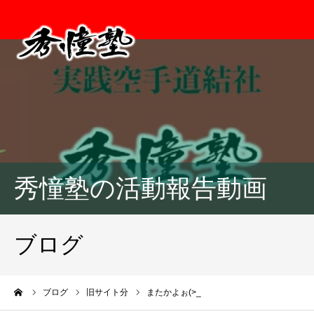
秀憧塾の活動報告動画
ブログ
ーム
ブログ
旧サイト分
またかよぉ(>_