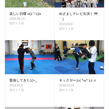
楽しい日曜 o(≧▽≦)o
めざましテレビ出演 ( ´艸
2020.09.13
｀)
旧サイト分
2019.09.9
旧サイト分
緊張してきた⤵(>_
キックガール( ^ω^ )♬♬
2018.03.8
2018.05.24
旧サイト分
旧サイト分