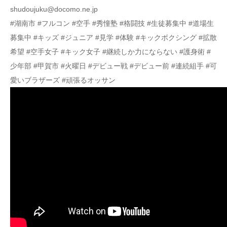
shudoujuku@docomo.ne.jp
#湖南市 #フルコン #空手 #秀憧塾 #格闘技 #生徒募集中 #道場生
募集中 #キッズ #ジュニア #見学 #体験 #キックボクシング #拡散
希望 #空手女子 #キック女子 #継続しか力にならない #護身術 #
少年部 #甲賀市 #火曜日 #デビュー戦 #デビュー前 #連続組手 #可
愛いブラザーズ #頑張るオッサン