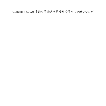
Copyright ©️2026 実践空手道結社 秀憧塾 空手キックボクシング