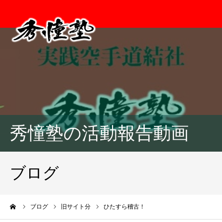
秀憧塾の活動報告動画
ブログ
ーム
ブログ
旧サイト分
ひたすら稽古！