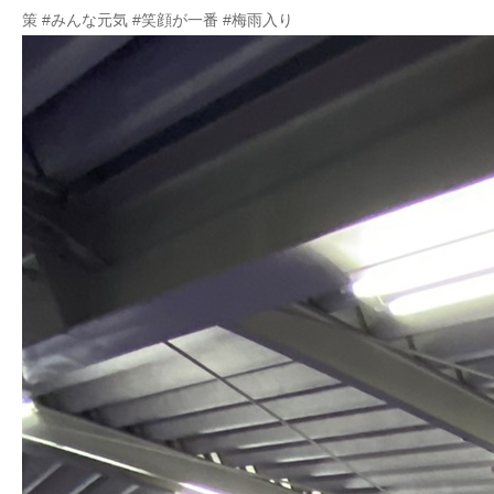
策 #みんな元気 #笑顔が一番 #梅雨入り