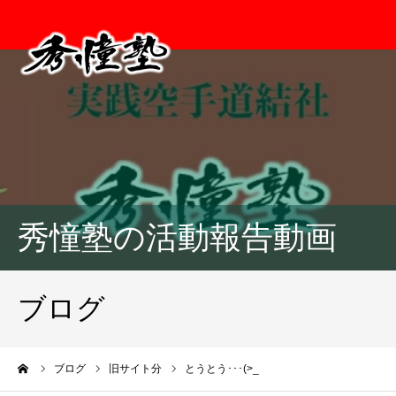
秀憧塾の活動報告動画
ブログ
ーム
ブログ
旧サイト分
とうとう･･･(>_