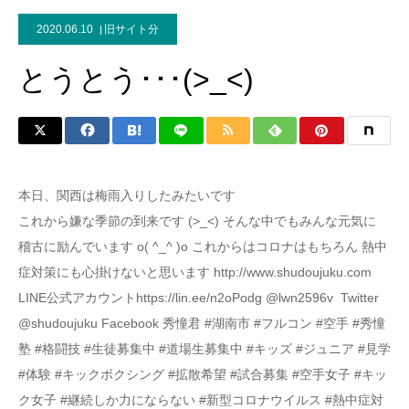
2020.06.10
旧サイト分
とうとう･･･(>_<)
本日、関西は梅雨入りしたみたいです
これから嫌な季節の到来です (>_<) そんな中でもみんな元気に
稽古に励んでいます o( ^_^ )o これからはコロナはもちろん 熱中
症対策にも心掛けないと思います http://www.shudoujuku.com
LINE公式アカウントhttps://lin.ee/n2oPodg @lwn2596v Twitter
@shudoujuku Facebook 秀憧君 #湖南市 #フルコン #空手 #秀憧
塾 #格闘技 #生徒募集中 #道場生募集中 #キッズ #ジュニア #見学
#体験 #キックボクシング #拡散希望 #試合募集 #空手女子 #キッ
ク女子 #継続しか力にならない #新型コロナウイルス #熱中症対