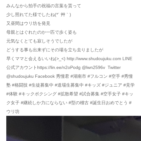
みんなから拍手の祝福の言葉を貰って
少し照れてた様でしたね(*´ 艸｀)
又昼間はウリ坊を発見
母親とはぐれたのか一匹で歩く姿も
元気なくとても寂しそうでしたが
どうする事も出来ずにその場を立ち去りましたが
早くママと会えるいいね(>_<) http://www.shudoujuku.com LINE
公式アカウントhttps://lin.ee/n2oPodg @lwn2596v Twitter
@shudoujuku Facebook 秀憧君 #湖南市 #フルコン #空手 #秀憧
塾 #格闘技 #生徒募集中 #道場生募集中 #キッズ #ジュニア #見学
#体験 #キックボクシング #拡散希望 #試合募集 #空手女子 #キッ
ク女子 #継続しか力にならない #型の稽古 #誕生日おめでとう #
ウリ坊