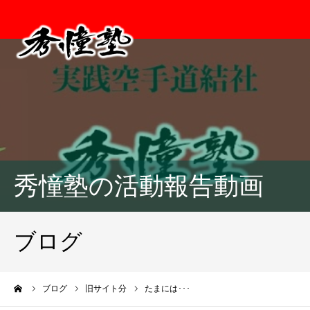
秀憧塾の活動報告動画
ブログ
ーム
ブログ
旧サイト分
たまには･･･