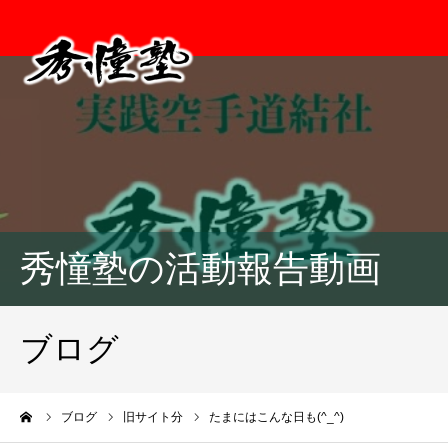
秀憧塾の活動報告動画
ブログ
ーム
ブログ
旧サイト分
たまにはこんな日も(^_^)