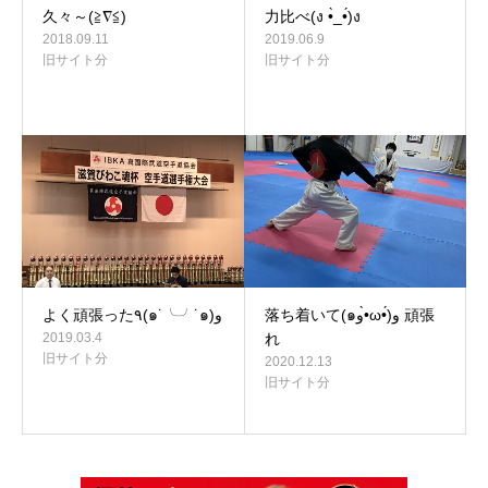
久々～(≧∇≦)
力比べ(ง •̀_•́)ง
2018.09.11
2019.06.9
旧サイト分
旧サイト分
落ち着いて(๑و•̀ω•́)و 頑張
よく頑張った٩(๑˙╰╯˙๑)و
2019.03.4
れ
旧サイト分
2020.12.13
旧サイト分