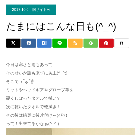
2017.10.6
旧サイト分
たまにはこんな日も(^_^)
今日は寒さと雨もあって
そのせいか誰も来ずに坊主(^_^;)
そこで（՞ټ՞☝
ミットやヘッドギアやグローブ等を
硬くしぼったタオルで拭いて
次に乾いたタオルで乾拭き！
その後は綺麗に後片付け～(≧∇≦)
って！出来てるかなぁ(^_^;)