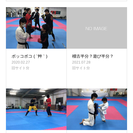
ボッコボコ ( ´艸｀)
稽古半分？遊び半分？
2020.02.27
2021.07.28
旧サイト分
旧サイト分