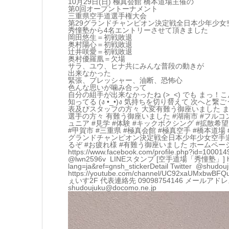
10月29日(日) 極真会館 橋本道場主催の
第0回オープントーナメント
三重県空手道選手権大会
第29グランドチャンピオン決定戦全日本少年少女
秀憧塾から4名エントリーさせて頂きました
岡田悠生＝初戦敗退
奥村陽心＝初戦敗退
辻井咲愛＝初戦敗退
奥村優羅凰＝欠場
サラ、ユウ、ヒナ共にみんな普段の動きが
出来なかった
緊張、プレッシャー、油断、恐怖心
色んな思いが噛み合って
自分の組手が出来なかったね (>_<) でも まっ！こんな
知ってる (ง •̀_•́)ง 気持ちを切り替えて 次へと繋ごう (｡•̀ᴗ-)و ̑̑✧ 大会を主催してくださった 極真会
表及びスタッフの方々 大変有難う御座いました 
選手の方々 有難う御座いました #湖南市 #フルコン 
ュニア #見学 #体験 #キックボクシング #拡散希
#甲賀市 #三重県 #極真会館 #極真空手 #橋本道
グランドチャンピオン決定戦全日本少年少女空手道
るぞ #お疲れ様 #有難う御座いました ホームページ http:/
https://www.facebook.com/profile.php?id=100
@lwn2596v LINEスタンプ [空手道場「秀憧塾」] https://
lang=ja&ref=gnsh_stickerDetail Twitter @shudo
https://youtube.com/channel/UC92xaUMx
ぇいす2F 代表連絡先 09098754146 メールアドレス 
shudoujuku@docomo.ne.jp