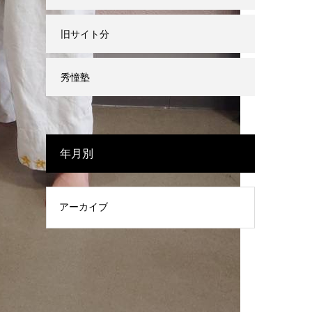
旧サイト分
秀憧塾
年月別