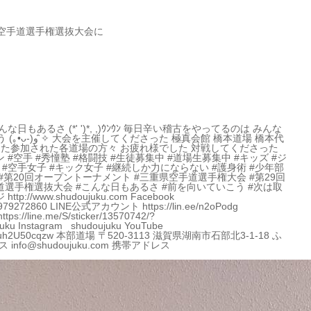
空手道選手権選抜大会に
日もあるさ (*' ')*, ,)ｳﾝｳﾝ 毎日辛い稽古をやってるのは みんな
館 橋本道場 橋本代
また参加された各道場の方々 お疲れ様でした 対戦してくださった
#空手 #秀憧塾 #格闘技 #生徒募集中 #道場生募集中 #キッズ #ジ
望 #空手女子 #キック女子 #継続しか力にならない #護身術 #少年部
場 #第20回オープントーナメント #三重県空手道選手権大会 #第29回
選手権選抜大会 #こんな日もあるさ #前を向いていこう #次は取
/www.shudoujuku.com Facebook
014979272860 LINE公式アカウント https://lin.ee/n2oPodg
line.me/S/sticker/13570742/?
ujuku Instagram shudoujuku YouTube
bwBFQuh2U50cqzw 本部道場 〒520-3113 滋賀県湖南市石部北3-1-18 ふ
info@shudoujuku.com 携帯アドレス