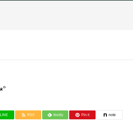
ﾟ
LINE
RSS
feedly
Pin it
note