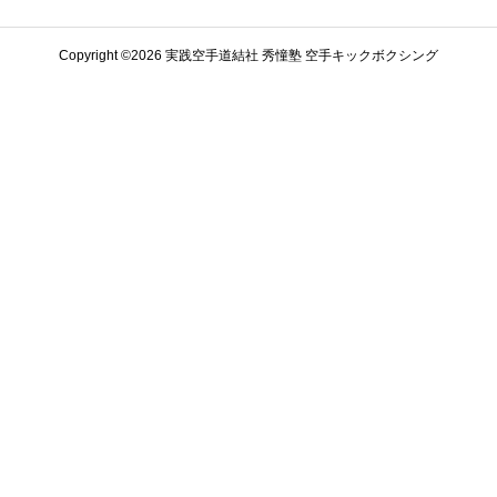
Copyright ©️2026 実践空手道結社 秀憧塾 空手キックボクシング