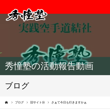
秀憧塾の活動報告動画
ブログ
ーム
ブログ
旧サイト分
さぁて今日も行きますかぁ