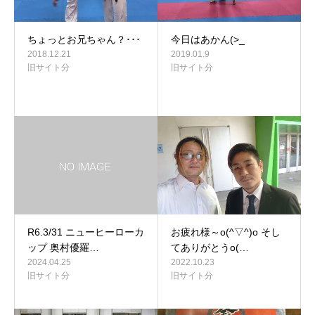
ちょっとお兄ちゃん？･･･
今日はあかん(>_
2018.12.21
2019.01.9
旧サイト分
旧サイト分
R6.3/31 ニューヒーローカ
お疲れ様～o(^▽^)o そし
ップ 奥村優羅…
てありがとうo(…
2024.04.25
2022.10.23
旧サイト分
旧サイト分