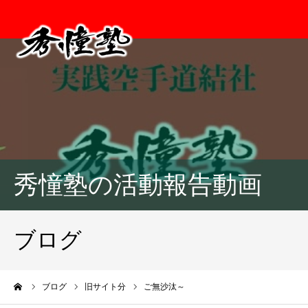
秀憧塾の活動報告動画
ブログ
ーム
ブログ
旧サイト分
ご無沙汰～