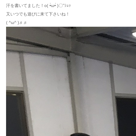
汗を書いてました！o( •̀ω•́ )〇”ｼｭｯ
又いつでも遊びに来て下さいね！
( ^ω^ )♬♬